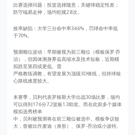
比赛选择问题：投篮选择随意，关键球稳定性差；
防守端易走神，场均犯规2.8次。
效率缺陷：大学三分命中率34.6%，罚球命中率低
于70%。
预测顺位波动：早期被视为前三顺位（模板保罗·乔
治），但因体测身
开云
高缩水及技术短板，近期模
拟跌至第四或更低。需
严格教练调教，有望发展为顶级3D锋线，但持球核
心路线难度较大。
本赛季，贝利代表罗格斯大学出战30场比赛，场均
可以得到17.6分7.2篮板1.3助攻。而在此前多个媒体
模拟选秀榜单
中，贝利被预测将在前三顺位被选中。模板争议较
大，曾被比作麦迪（身形）、保罗-乔治或小波特。