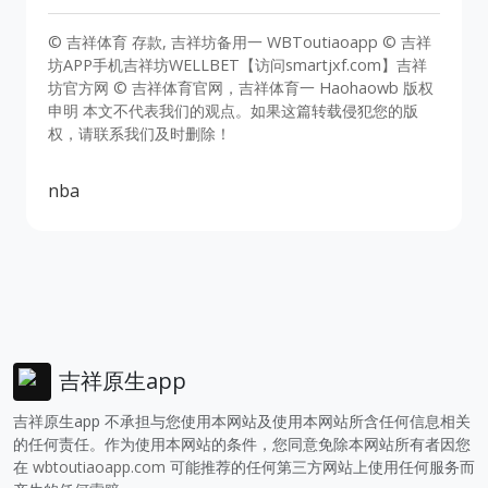
© 吉祥体育 存款, 吉祥坊备用一 WBToutiaoapp © 吉祥
坊APP手机吉祥坊WELLBET【访问smartjxf.com】吉祥
坊官方网 © 吉祥体育官网，吉祥体育一 Haohaowb 版权
申明 本文不代表我们的观点。如果这篇转载侵犯您的版
权，请联系我们及时删除！
nba
吉祥原生app
吉祥原生app 不承担与您使用本网站及使用本网站所含任何信息相关
的任何责任。作为使用本网站的条件，您同意免除本网站所有者因您
在
wbtoutiaoapp.com
可能推荐的任何第三方网站上使用任何服务而