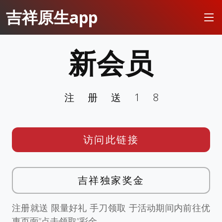
吉祥原生app
新会员
注册送18
访问此链接
吉祥独家奖金
注册就送 限量好礼 手刀领取 于活动期间内前往优
惠页面”点击领取”彩金。