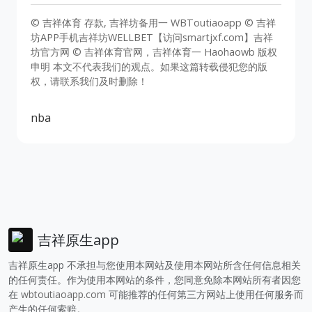
© 吉祥体育 存款, 吉祥坊备用一 WBToutiaoapp © 吉祥
坊APP手机吉祥坊WELLBET【访问smartjxf.com】吉祥
坊官方网 © 吉祥体育官网，吉祥体育一 Haohaowb 版权
申明 本文不代表我们的观点。如果这篇转载侵犯您的版
权，请联系我们及时删除！
nba
吉祥原生app
吉祥原生app 不承担与您使用本网站及使用本网站所含任何信息相关
的任何责任。作为使用本网站的条件，您同意免除本网站所有者因您
在
wbtoutiaoapp.com
可能推荐的任何第三方网站上使用任何服务而
产生的任何索赔。