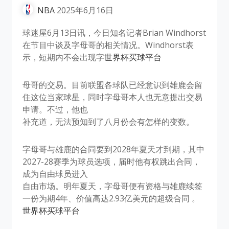
NBA
2025年6月16日
球迷屋6月13日讯，今日知名记者Brian Windhorst
在节目中谈及字母哥的相关情况。Windhorst表
示，短期内不会出现字
世界杯买球平台
母哥的交易。目前联盟各球队已经意识到雄鹿会留
住这位当家球星，同时字母哥本人也无意提出交易
申请。不过，他也
补充道，无法预知到了八月份会有怎样的变数。
字母哥与雄鹿的合同要到2028年夏天才到期，其中
2027-28赛季为球员选项，届时他有权跳出合同，
成为自由球员进入
自由市场。明年夏天，字母哥便有资格与雄鹿续签
一份为期4年、价值高达2.93亿美元的超级合同 。
世界杯买球平台