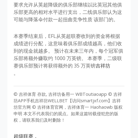
要求允许从英超降级的俱乐部继续以比英冠其他俱
乐部更高的相对水平进行支出，二线俱乐部认为这
可能与降落伞付款一起扭曲竞争性质 该部门的。
本赛季结束后，EFL从英超联赛收到的资金将根据
成绩进行分配，这意味着俱乐部成绩越高，他们收
到的现金就越多。 预计在未来三年内，每个冠军俱
乐部将额外赚取约 1000 万英镑。 本赛季，二级联
赛俱乐部预计将获得额外的 35 万英镑
吉祥坊
。
© 吉祥体育 存款, 吉祥坊备用一 WBToutiaoapp © 吉祥
坊APP手机吉祥坊WELLBET【访问smartjxf.com】吉祥
坊官方网 © 吉祥体育官网，吉祥体育一 Haohaowb 版权
申明 本文不代表我们的观点。如果这篇转载侵犯您的版
权，请联系我们及时删除！
超级联赛，