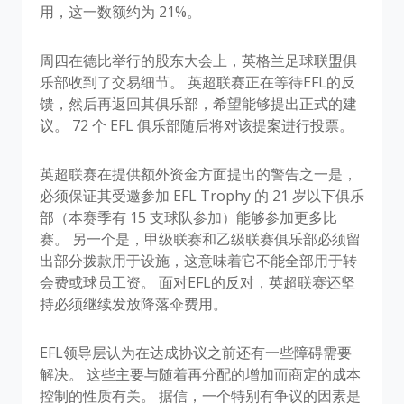
用，这一数额约为 21%。
周四在德比举行的股东大会上，英格兰足球联盟俱
乐部收到了交易细节。 英超联赛正在等待EFL的反
馈，然后再返回其俱乐部，希望能够提出正式的建
议。 72 个 EFL 俱乐部随后将对该提案进行投票。
英超联赛在提供额外资金方面提出的警告之一是，
必须保证其受邀参加 EFL Trophy 的 21 岁以下俱乐
部（本赛季有 15 支球队参加）能够参加更多比
赛。 另一个是，甲级联赛和乙级联赛俱乐部必须留
出部分拨款用于设施，这意味着它不能全部用于转
会费或球员工资。 面对EFL的反对，英超联赛还坚
持必须继续发放降落伞费用。
EFL领导层认为在达成协议之前还有一些障碍需要
解决。 这些主要与随着再分配的增加而商定的成本
控制的性质有关。 据信，一个特别有争议的因素是